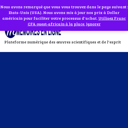
Abonnes toi à notre chaîne WhatsApp en cliquant sur l'icône en face
Si vous avez besoin d'assistance Contactez-nous par WhatsApp au
Nous avons remarqué que vous vous trouvez dans le pays suivant :
Etats-Unis (USA). Nous avons mis à jour nos prix à Dollar
+229 01 95 33 60 26
Ignorer
américain pour faciliter votre processus d'achat.
Utilisez Franc
CFA ouest-africain à la place.
Ignorer
Plateforme numérique des œuvres scientifiques et de l'esprit