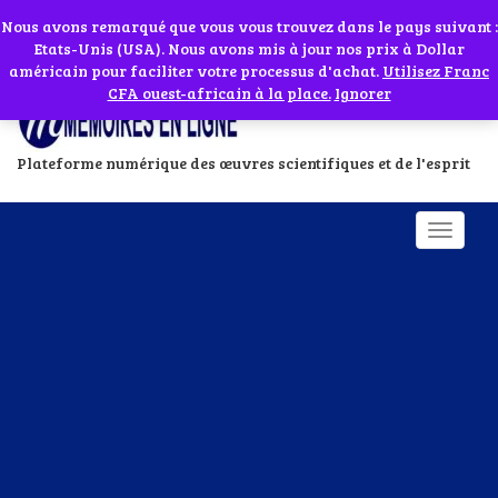
Abonnes toi à notre chaîne WhatsApp en cliquant sur l'icône en face
Si vous avez besoin d'assistance Contactez-nous par WhatsApp au
Nous avons remarqué que vous vous trouvez dans le pays suivant :
Etats-Unis (USA). Nous avons mis à jour nos prix à Dollar
+229 01 95 33 60 26
Ignorer
américain pour faciliter votre processus d'achat.
Utilisez Franc
CFA ouest-africain à la place.
Ignorer
Plateforme numérique des œuvres scientifiques et de l'esprit