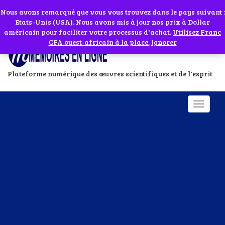
Abonnes toi à notre chaîne WhatsApp en cliquant sur l'icône en face
Si vous avez besoin d'assistance Contactez-nous par WhatsApp au
Nous avons remarqué que vous vous trouvez dans le pays suivant :
Etats-Unis (USA). Nous avons mis à jour nos prix à Dollar
+229 01 95 33 60 26
Ignorer
américain pour faciliter votre processus d'achat.
Utilisez Franc
CFA ouest-africain à la place.
Ignorer
Plateforme numérique des œuvres scientifiques et de l'esprit