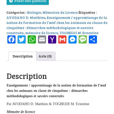
Poser une question
Catégories :
Biologie
,
Mémoires de Licence
Étiquettes :
AVODAHO D. Matthieu
,
Enseignement / apprentissage de la
notion de formation de l’œuf chez les animaux en classe de
cinquième : démarches méthodologiques et savoirs
construits
,
mémoire de licence
,
TOGBEDJI M. Ernestine
Facebook
Twitter
WhatsApp
Email
Yahoo
Gmail
Messenge
Messag
Part
Mail
Description
Avis (0)
Description
Enseignement / apprentissage de la notion de formation de l’œuf
chez les animaux en classe de cinquième : démarches
méthodologiques et savoirs construits
Par AVODAHO D. Matthieu & TOGBEDJI M. Ernestine
Mémoire de licence