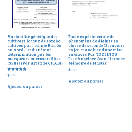
Variabilité génétique des
Étude expérimentale du
cultivars locaux de sorgho
phénomène de dialyse en
cultivés par l’ethnie Bariba
classe de seconde D : savoirs
au Nord-Est du Bénin :
en jeu et analyse d’une mise
détermination par les
en œuvre Par TODJINOU
marqueurs microsatellites
Esse Angeloce Jean-Heronce
(SSRs) (Par Aristide CHABI)
Mémoire de Master
$
0.00
$
0.00
Note
5.00
Ajouter au panier
sur 5
Ajouter au panier