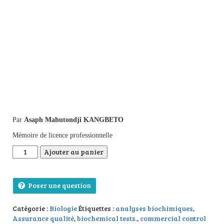
Par
Asaph Mahutondji KANGBETO
Mémoire de licence professionnelle
quantité de Préparation et caractérisation du sérum contrôle 
Ajouter au panier
Poser une question
Catégorie :
Biologie
Étiquettes :
analyses biochimiques
,
Assurance qualité
,
biochemical tests.
,
commercial control