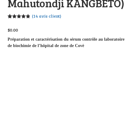
Mahutondji KANGBETO)
(
14
avis client)
Noté
14
4.86
sur 5
$
0.00
basé sur
notations
Préparation et caractérisation du sérum contrôle au laboratoire
client
de biochimie de l’hôpital de zone de Covè