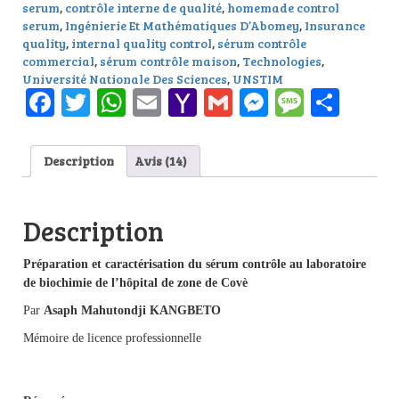
serum
,
contrôle interne de qualité
,
homemade control
serum
,
Ingénierie Et Mathématiques D’Abomey
,
Insurance
quality
,
internal quality control
,
sérum contrôle
commercial
,
sérum contrôle maison
,
Technologies
,
Université Nationale Des Sciences
,
UNSTIM
Facebook
Twitter
WhatsApp
Email
Yahoo
Gmail
Messenge
Messag
Part
Mail
Description
Avis (14)
Description
Préparation et caractérisation du sérum contrôle au laboratoire
de biochimie de l’hôpital de zone de Covè
Par
Asaph Mahutondji KANGBETO
Mémoire de licence professionnelle