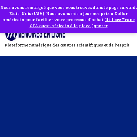
Abonnes toi à notre chaîne WhatsApp en cliquant sur l'icône en face
Si vous avez besoin d'assistance Contactez-nous par WhatsApp au
Nous avons remarqué que vous vous trouvez dans le pays suivant :
Etats-Unis (USA). Nous avons mis à jour nos prix à Dollar
+229 01 95 33 60 26
Ignorer
américain pour faciliter votre processus d'achat.
Utilisez Franc
CFA ouest-africain à la place.
Ignorer
Plateforme numérique des œuvres scientifiques et de l'esprit