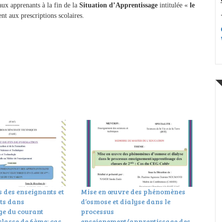
aux apprenants à la fin de la
Situation d’Apprentissage
intitulée «
le
t aux prescriptions scolaires.
s des enseignants et
Mise en œuvre des phénomènes
ts dans
d’osmose et dialyse dans le
ge du courant
processus
classe de 6ème: cas
enseignement/apprentissage des