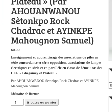
Plateau » (Par
AHOUANWANOU
Sètonkpo Rock
Chadrac et AYINKPE
Mahougnon Samuel)
$
0.00
Enseignement et apprentissage des associations de piles en
série concordance et série opposition, associations de lampes
électriques en série et en parallèle en classe de 6ème : cas des
CEG « Gbegamey et Plateau ».
Par AHOUANWANOU Sètonkpo Rock Chadrac et AYINKPE
Re
Mahougnon Samuel
Mémoire de licence
quantité de Enseignement et apprentissage des associations
Ajouter au panier