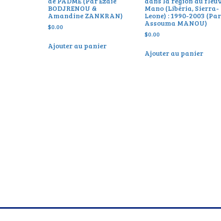
de PADME (Par Ezaïe
dans la région du fleu
BODJRENOU &
Mano (Libéria, Sierra-
Amandine ZANKRAN)
Leone) : 1990-2003 (Pa
Assouma MANOU)
$
0.00
$
0.00
Ajouter au panier
Ajouter au panier