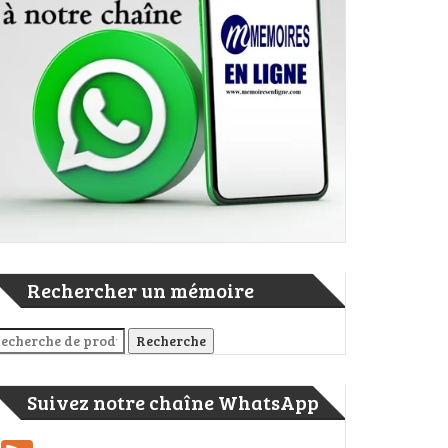
Rechercher un mémoire
cherche pour :
Recherche
Suivez notre chaîne WhatsApp
 de piles en série concordance et série opposition, associations