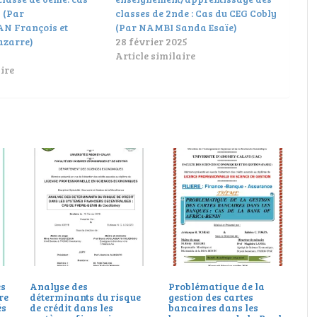
 (Par
classes de 2nde : Cas du CEG Cobly
N François et
(Par NAMBI Sanda Esaïe)
azarre)
28 février 2025
Article similaire
ire
es
Analyse des
Problématique de la
bre
déterminants du risque
gestion des cartes
és
de crédit dans les
bancaires dans les