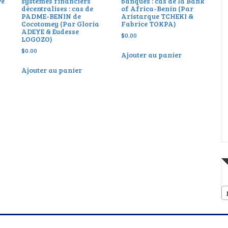
ve
systèmes financiers
banques : cas de la Bank
décentralises : cas de
of Africa-Benin (Par
r
PADME-BENIN de
Aristarque TCHEKI &
Cocotomey (Par Gloria
Fabrice TOKPA)
ADEYE & Eudesse
$
0.00
LOGOZO)
$
0.00
Ajouter au panier
Ajouter au panier