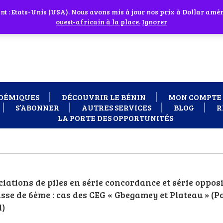
 cliquant sur l'icône en face
 : Etats-Unis (USA). Nous avons mis à jour nos prix à Dollar améri
 besoin d'assistance Contactez-nous par WhatsApp au +229 01 95 33
ouest-africain à la place.
Ignorer
DÉMIQUES
DÉCOUVRIR LE BÉNIN
MON COMPTE
S’ABONNER
AUTRES SERVICES
BLOG
R
LA PORTE DES OPPORTUNITÉS
ations de piles en série concordance et série oppos
 classe de 6ème : cas des CEG « Gbegamey et Platea
l)