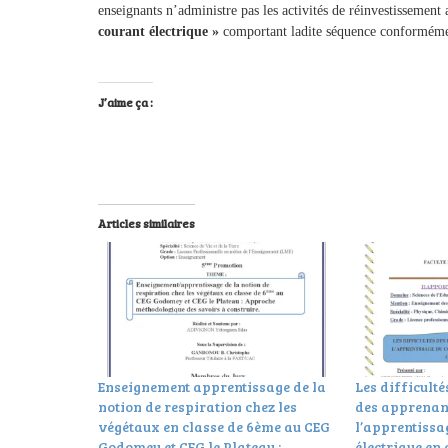
enseignants n’administre pas les activités de réinvestissement 
courant électrique »
comportant ladite séquence conformémen
J’aime ça :
Articles similaires
Enseignement apprentissage de la
Les difficulté
notion de respiration chez les
des apprenan
végétaux en classe de 6ème au CEG
l’apprentissa
Godomey et CEG le Plateau :
électrique en 