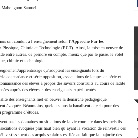
 Mahougnon Samuel
nois ont conduit à l’enseignement selon
l’Approche Par les
en Physique, Chimie et Technologie (
PCT).
Ainsi, la mise en oeuvre de
e entre autres, de prendre en compte, mieux que par le passé, le volet
ue, chimie et technologie.
nseignement/apprentissage qu’adoptent les enseignants lors du
rie concordance et série opposition, associations de lampes en série et
connaissance des élèves à propos des savoirs construits au cours de ladite
enées auprès des élèves et des enseignants expérimentés.
otalité des enseignants met en oeuvre la démarche pédagogique
nt évoquée. Néanmoins, quelques-uns la banalisent et cela pour des
 du programme d’études.
vent pas les domaines ou situations de la vie courante dans lesquels ils
ssociations évoquées plus haut bien qu’ayant la vocation de réinvestir ces
réinvestissement des acquis scolaires est liée au fait que la majorité des