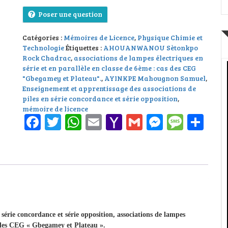
Poser une question
Catégories :
Mémoires de Licence
,
Physique Chimie et
Technologie
Étiquettes :
AHOUANWANOU Sètonkpo
Rock Chadrac
,
associations de lampes électriques en
série et en parallèle en classe de 6ème : cas des CEG
"Gbegamey et Plateau".
,
AYINKPE Mahougnon Samuel
,
Enseignement et apprentissage des associations de
piles en série concordance et série opposition
,
mémoire de licence
Facebook
Twitter
WhatsApp
Email
Yahoo
Gmail
Messeng
Messa
Pa
Mail
 série concordance et série opposition, associations de lampes
as des CEG « Gbegamey et Plateau ».