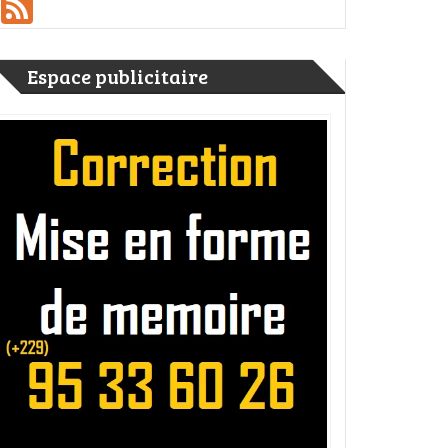
Feed
Espace publicitaire
er
ge
rtager