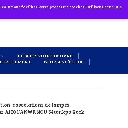
cain pour faciliter votre processus d'achat.
 60 26
Ignorer
Utilisez Franc CFA
PUBLIEZ VOTRE OEUVRE
ECRUTEMENT
BOURSES D’ÉTUDE
ition, associations de lampes
u » (Par AHOUANWANOU Sètonkpo Rock