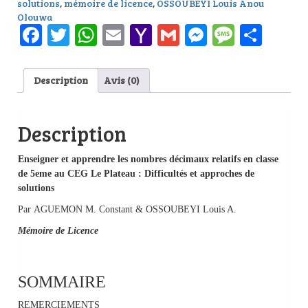
solutions
,
mémoire de licence
,
OSSOUBEYI Louis Anou
Olouwa
Facebook
Twitter
WhatsApp
Email
Yahoo
Gmail
Messenge
Messag
Part
Mail
Description
Avis (0)
Description
Enseigner et apprendre les nombres décimaux relatifs en classe
de 5eme au CEG Le Plateau : Difficultés et approches de
solutions
Par AGUEMON M. Constant & OSSOUBEYI Louis A.
Mémoire de Licence
SOMMAIRE
REMERCIEMENTS