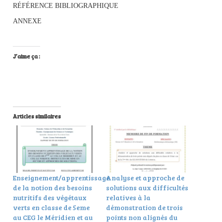
RÉFÉRENCE BIBLIOGRAPHIQUE
ANNEXE
J’aime ça :
Articles similaires
Enseignement/apprentissage
Analyse et approche de
de la notion des besoins
solutions aux difficultés
nutritifs des végétaux
relatives à la
verts en classe de 5eme
démonstration de trois
au CEG le Méridien et au
points non alignés du