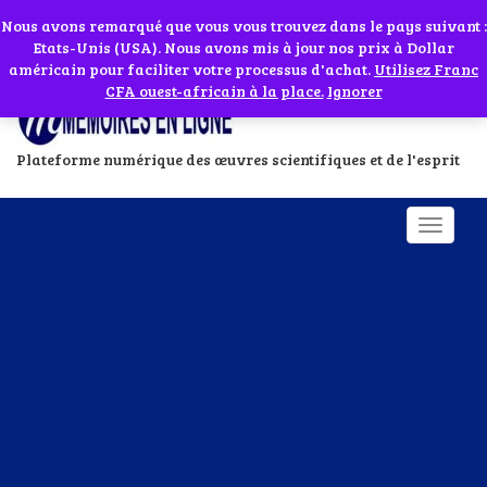
Abonnes toi à notre chaîne WhatsApp en cliquant sur l'icône en face
Si vous avez besoin d'assistance Contactez-nous par WhatsApp au
Nous avons remarqué que vous vous trouvez dans le pays suivant :
Etats-Unis (USA). Nous avons mis à jour nos prix à Dollar
+229 01 95 33 60 26
Ignorer
américain pour faciliter votre processus d'achat.
Utilisez Franc
CFA ouest-africain à la place.
Ignorer
Plateforme numérique des œuvres scientifiques et de l'esprit