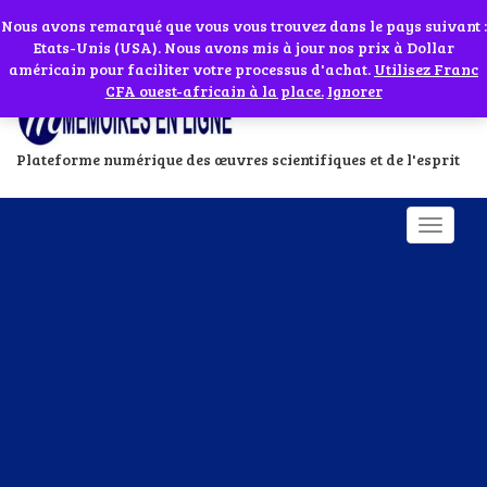
Abonnes toi à notre chaîne WhatsApp en cliquant sur l'icône en face
Si vous avez besoin d'assistance Contactez-nous par WhatsApp au
Nous avons remarqué que vous vous trouvez dans le pays suivant :
Etats-Unis (USA). Nous avons mis à jour nos prix à Dollar
+229 01 95 33 60 26
Ignorer
américain pour faciliter votre processus d'achat.
Utilisez Franc
CFA ouest-africain à la place.
Ignorer
Plateforme numérique des œuvres scientifiques et de l'esprit