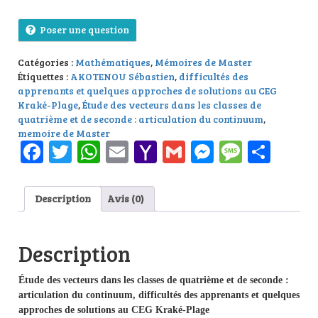
Poser une question
Catégories :
Mathématiques
,
Mémoires de Master
Étiquettes :
AKOTENOU Sébastien
,
difficultés des
apprenants et quelques approches de solutions au CEG
Kraké-Plage
,
Étude des vecteurs dans les classes de
quatrième et de seconde : articulation du continuum
,
memoire de Master
Facebook
Twitter
WhatsApp
Email
Yahoo
Gmail
Messenge
Messag
Part
Mail
Description
Avis (0)
Description
Étude des vecteurs dans les classes de quatrième et de seconde :
articulation du continuum, difficultés des apprenants et quelques
approches de solutions au CEG Kraké-Plage