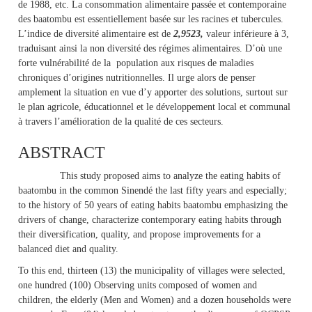
de 1988, etc. La consommation alimentaire passée et contemporaine
des baatombu est essentiellement basée sur les racines et tubercules.
L’indice de diversité alimentaire est de
2,9523,
valeur inférieure à 3,
traduisant ainsi la non diversité des régimes alimentaires. D’où une
forte vulnérabilité de la population aux risques de maladies
chroniques d’origines nutritionnelles. Il urge alors de penser
amplement la situation en vue d’y apporter des solutions, surtout sur
le plan agricole, éducationnel et le développement local et communal
à travers l’amélioration de la qualité de ces secteurs.
ABSTRACT
This study proposed aims to analyze the eating habits of
baatombu in the common Sinendé the last fifty years and especially;
to the history of 50 years of eating habits baatombu emphasizing the
drivers of change, characterize contemporary eating habits through
their diversification, quality, and propose improvements for a
balanced diet and quality.
To this end, thirteen (13) the municipality of villages were selected,
one hundred (100) Observing units composed of women and
children, the elderly (Men and Women) and a dozen households were