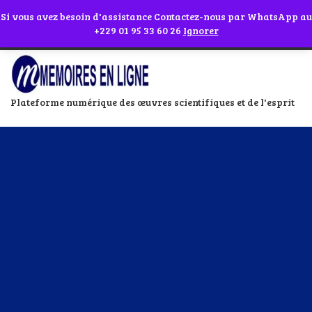
Abonnes toi à notre chaîne WhatsApp en cliquant sur l'icône en face
Si vous avez besoin d'assistance Contactez-nous par WhatsApp au
+229 01 95 33 60 26
Ignorer
Plateforme numérique des œuvres scientifiques et de l'esprit