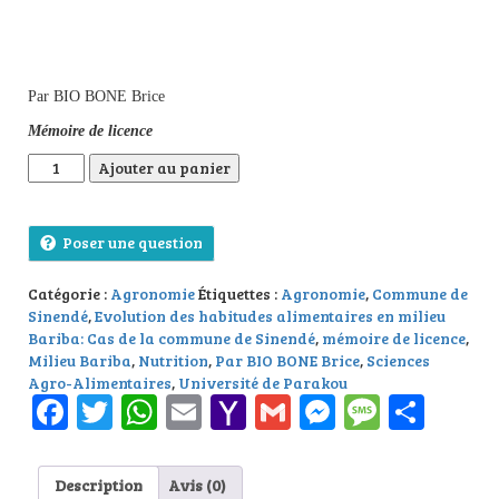
Par BIO BONE Brice
Mémoire de licence
quantité de Evolution des habitudes alimentaires en milieu Ba
Ajouter au panier
Poser une question
Catégorie :
Agronomie
Étiquettes :
Agronomie
,
Commune de
Sinendé
,
Evolution des habitudes alimentaires en milieu
Bariba: Cas de la commune de Sinendé
,
mémoire de licence
,
Milieu Bariba
,
Nutrition
,
Par BIO BONE Brice
,
Sciences
Agro-Alimentaires
,
Université de Parakou
Facebook
Twitter
WhatsApp
Email
Yahoo
Gmail
Messenge
Messag
Part
Mail
Description
Avis (0)