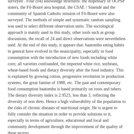
surveyed . Four (04) knowledge structures: the dispensary of OCPSP
sisters, the Fô-Bouré area hospital, the CSAE / Sinendé and the
community of Spanish Catholic mission of Fô-Bouré were also
surveyed. The methods of simple and systematic random sampling
was used to select different observation units. The sociological
approach is mainly used in this study, other tools such as group
discussions, the recall of 24 and direct observations were nevertheless
used. At the end of this study, it appears that: baatombu eating habits
in general have evolved in the municipality, especially in food
consumption with the introduction of new foods including white
corn; all varieties confounded, the imported white rice, soybeans,
wheat-based foods and dietary diversity after the food industry. This
is explained by growing cotton, progressive revolution in production
systems, the great famine of 1988, etc. The past and contemporary
food consumption baatombu is based primarily on roots and tubers.
The dietary diversity index is 2.9523, less than 3, reflecting the
diversity of non diets. Hence a high vulnerability of the population to
the risks of chronic diseases of nutritional origin. He is urgent to
fully consider the situation in order to provide solutions to it,
especially in terms of agriculture, educational and local and
community development through the improvement of the quality of
these sectors.