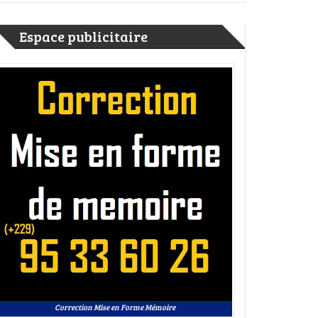
es dans les centres bilingues français-baatɔnum du PAEFE : Etude 
Espace publicitaire
er
ge
rtager
Correction Mise en Forme Mémoire