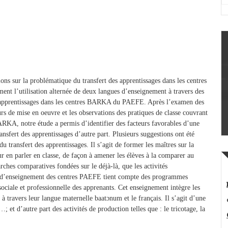
ions sur la problématique du transfert des apprentissages dans les centres
t l’utilisation alternée de deux langues d’enseignement à travers des
s apprentissages dans les centres BARKA du PAEFE. Après l’examen des
rs de mise en oeuvre et les observations des pratiques de classe couvrant
RKA, notre étude a permis d’identifier des facteurs favorables d’une
nsfert des apprentissages d’autre part. Plusieurs suggestions ont été
u transfert des apprentissages. Il s’agit de former les maîtres sur la
r en parler en classe, de façon à amener les élèves à la comparer au
arches comparatives fondées sur le déjà-là, que les activités
me d’enseignement des centres PAEFE tient compte des programmes
sociale et professionnelle des apprenants. Cet enseignement intègre les
 à travers leur langue maternelle baatɔnum et le français. Il s’agit d’une
u…; et d’autre part des activités de production telles que : le tricotage, la