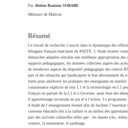
Par
Abdou-Razizou SOBABE
Mémoire de Maîtrise
Résumé
Ce travail de recherche s’inscrit dans la dynamique des réflex
bilingues français-baatɔnum du PAEFE. L’étude montre commen
démarches adaptées entraîne une meilleure appropriation de
supports pédagogiques, les données collectées auprès des acteu
de nombreux aspects du dispositif pédagogique des centres BA
part et des obstacles qui handicapent le bon déroulement du tra
faites pour améliorer les pratiques des enseignants en matière d
connaissance explicite de leur L1 et la terminologie en L1 pou
français en partant de la L1 et à favoriser, aussi bien des dém
d’apprentissage recourant au jeu et à l’action. Le program
d’étude de l’enseignement formel afin de faciliter l’insertion 
contenus éducatifs liés à la culture et au milieu des apprenants
part des activités culturelles telles que : les danses tɛkɛ, sῖsῖn
couture, la menuiserie, le jardinage.