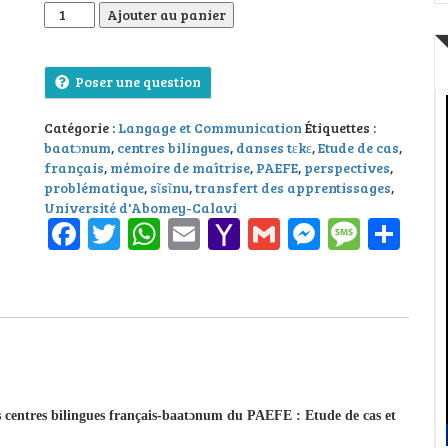
quantité de La problématique du transfert des apprentissag
Ajouter au panier
Poser une question
Catégorie :
Langage et Communication
Étiquettes :
baatɔnum
,
centres bilingues
,
danses tɛkɛ
,
Etude de cas
,
français
,
mémoire de maîtrise
,
PAEFE
,
perspectives
,
problématique
,
sῖsῖnu
,
transfert des apprentissages
,
Université d'Abomey-Calavi
Facebook
Twitter
WhatsApp
Email
Yahoo
Gmail
Messeng
Messa
Pa
Mail
s centres bilingues français-baatɔnum du PAEFE : Etude de cas et