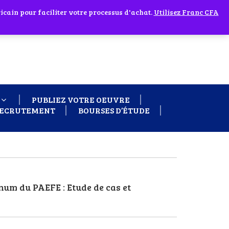
cain pour faciliter votre processus d'achat.
 60 26
Ignorer
Utilisez Franc CFA
PUBLIEZ VOTRE OEUVRE
ECRUTEMENT
BOURSES D’ÉTUDE
num du PAEFE : Etude de cas et