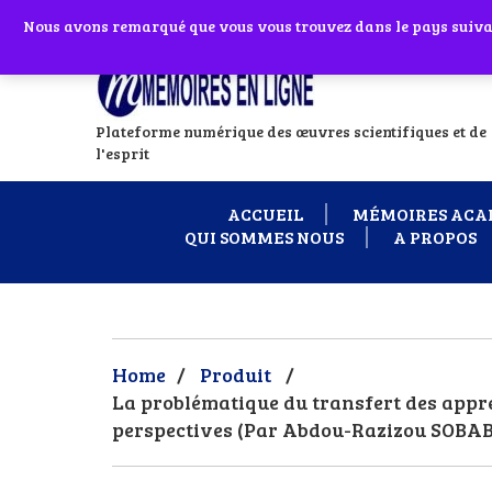
Abonnes toi à notre chaîne WhatsApp en
Nous avons remarqué que vous vous trouvez dans le pays suivant
Si vous avez
Plateforme numérique des œuvres scientifiques et de
l'esprit
ACCUEIL
MÉMOIRES ACA
QUI SOMMES NOUS
A PROPOS
Home
/
Produit
/
La problématique du transfert des appre
perspectives (Par Abdou-Razizou SOBAB