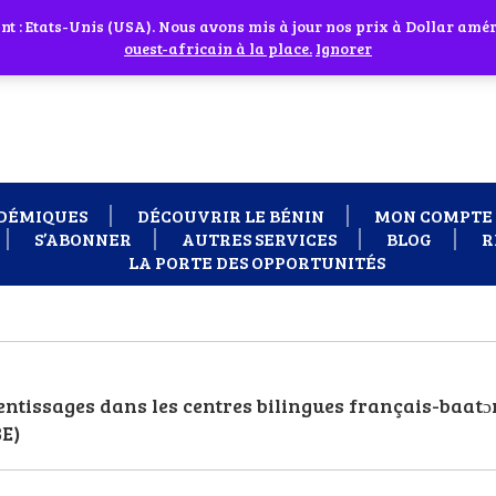
 cliquant sur l'icône en face
 : Etats-Unis (USA). Nous avons mis à jour nos prix à Dollar améri
 besoin d'assistance Contactez-nous par WhatsApp au +229 01 95 33
ouest-africain à la place.
Ignorer
DÉMIQUES
DÉCOUVRIR LE BÉNIN
MON COMPTE
S’ABONNER
AUTRES SERVICES
BLOG
R
LA PORTE DES OPPORTUNITÉS
ntissages dans les centres bilingues français-baatɔ
E)