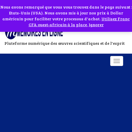
Abonnes toi à notre chaîne WhatsApp en cliquant sur l'icône en face
Si vous avez besoin d'assistance Contactez-nous par WhatsApp au
Nous avons remarqué que vous vous trouvez dans le pays suivant :
Etats-Unis (USA). Nous avons mis à jour nos prix à Dollar
+229 01 95 33 60 26
Ignorer
américain pour faciliter votre processus d'achat.
Utilisez Franc
CFA ouest-africain à la place.
Ignorer
Plateforme numérique des œuvres scientifiques et de l'esprit