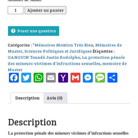
quantité de La protection pénale des mineurs victimes d’infra
Ajouter au panier
Poser une question
Catégories :
*Mémoires Mention Très Bien
,
Mémoires de
Master
,
Sciences Politiques et Juridiques
Étiquettes :
GANGUIN Toundé Justin Rodolpho
,
La protection pénale
des mineurs victimes d’infractions sexuelles
,
memoire de
Master
Facebook
Twitter
WhatsApp
Email
Yahoo
Gmail
Messenge
Messag
Part
Mail
Description
Avis (0)
Description
La protection pénale des mineurs victimes d’infractions sexuelles