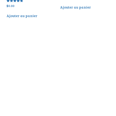
$
0.00
Note
Ajouter au panier
4.80
sur 5
Ajouter au panier