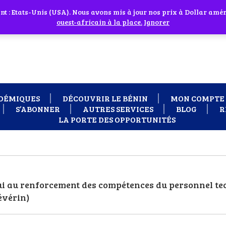
 cliquant sur l'icône en face
 : Etats-Unis (USA). Nous avons mis à jour nos prix à Dollar améri
 besoin d'assistance Contactez-nous par WhatsApp au +229 01 95 33
ouest-africain à la place.
Ignorer
DÉMIQUES
DÉCOUVRIR LE BÉNIN
MON COMPTE
S’ABONNER
AUTRES SERVICES
BLOG
R
LA PORTE DES OPPORTUNITÉS
pui au renforcement des compétences du personnel te
évérin)