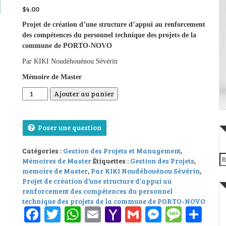
$
4.00
Projet de création d’une structure d’appui au renforcement
des compétences du personnel technique des projets de la
commune de PORTO-NOVO
Par KIKI Noudéhouénou Sévérin
Mémoire de Master
quantité de Projet de création d’une structure d’appui au
Ajouter au panier
Poser une question
Catégories :
Gestion des Projets et Management
,
Re
Mémoires de Master
Étiquettes :
Gestion des Projets
,
memoire de Master
,
Par KIKI Noudéhouénou Sévérin
,
Projet de création d’une structure d’appui au
renforcement des compétences du personnel
technique des projets de la commune de PORTO-NOVO
Facebook
Twitter
WhatsApp
Email
Yahoo
Gmail
Messeng
Messa
Pa