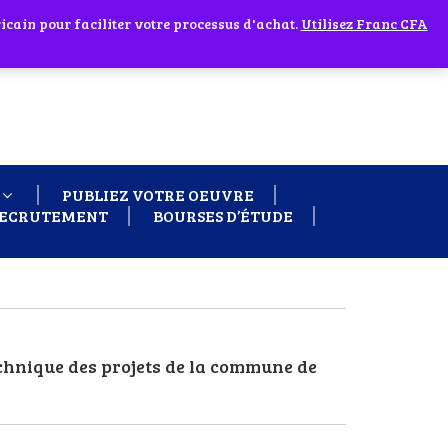
cain pour faciliter votre processus d'achat.
 60 26
Ignorer
Utilisez Franc CFA
PUBLIEZ VOTRE OEUVRE
ECRUTEMENT
BOURSES D’ÉTUDE
chnique des projets de la commune de