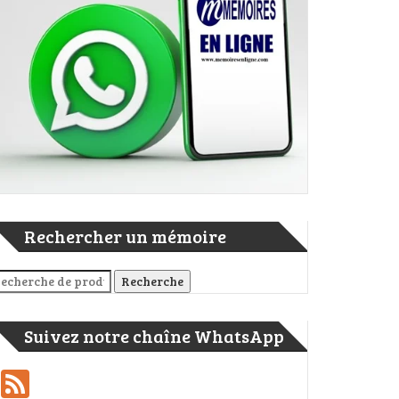
 renforcement des compétences du personnel technique des projets
Rechercher un mémoire
cherche pour :
Recherche
Suivez notre chaîne WhatsApp
er
ge
rtager
Feed