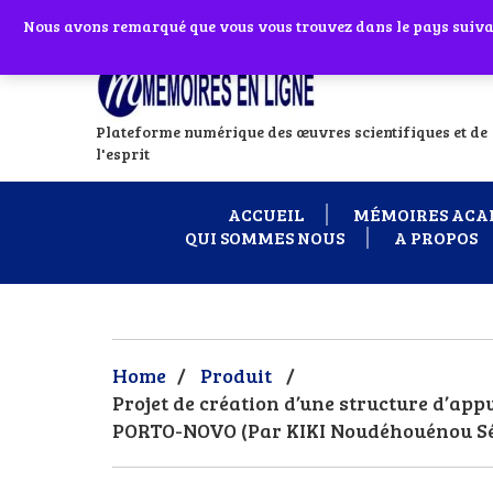
Abonnes toi à notre chaîne WhatsApp en
Nous avons remarqué que vous vous trouvez dans le pays suivant
Si vous avez
Plateforme numérique des œuvres scientifiques et de
l'esprit
ACCUEIL
MÉMOIRES ACA
QUI SOMMES NOUS
A PROPOS
Home
/
Produit
/
Projet de création d’une structure d’ap
PORTO-NOVO (Par KIKI Noudéhouénou S