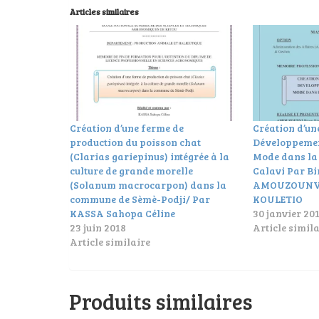
Articles similaires
Création d’une ferme de
Création d’un
production du poisson chat
Développement
(Clarias gariepinus) intégrée à la
Mode dans l
culture de grande morelle
Calavi Par Bi
(Solanum macrocarpon) dans la
AMOUZOUNVI 
commune de Sèmè-Podji/ Par
KOULETIO
KASSA Sahopa Céline
30 janvier 20
23 juin 2018
Article simila
Article similaire
Produits similaires