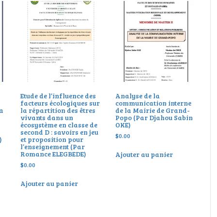
Etude de l’influence des
Analyse de la
facteurs écologiques sur
communication interne
 a
la répartition des êtres
de la Mairie de Grand-
vivants dans un
Popo (Par Djahou Sabin
écosystème en classe de
OKE)
second D : savoirs en jeu
$
0.00
)
et proposition pour
l’enseignement (Par
Romance ELEGBEDE)
Ajouter au panier
$
0.00
Ajouter au panier