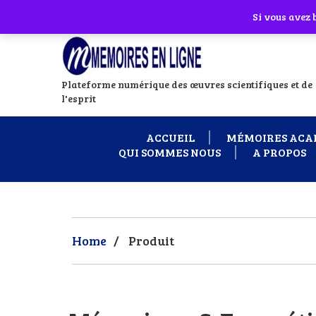
Abonnes toi à notre chaîne WhatsApp en
Si vous avez
Plateforme numérique des œuvres scientifiques et de
l'esprit
ACCUEIL
MÉMOIRES ACA
QUI SOMMES NOUS
A PROPOS
Home
/
Produit