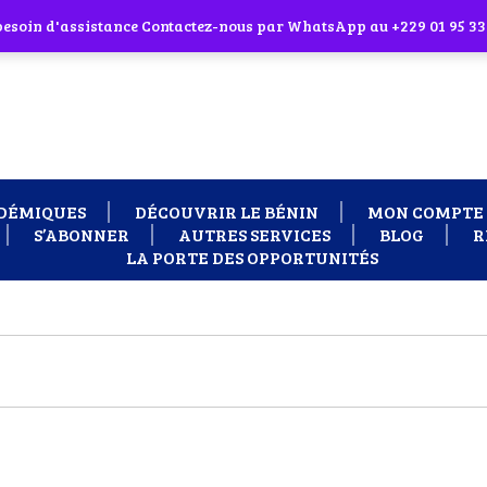
 cliquant sur l'icône en face
 besoin d'assistance Contactez-nous par WhatsApp au +229 01 95 33
DÉMIQUES
DÉCOUVRIR LE BÉNIN
MON COMPTE
S’ABONNER
AUTRES SERVICES
BLOG
R
LA PORTE DES OPPORTUNITÉS