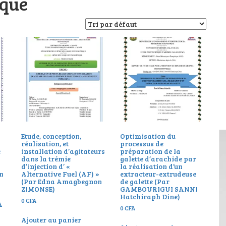
ique
Etude, conception,
Optimisation du
réalisation, et
processus de
e
installation d’agitateurs
préparation de la
dans la trémie
galette d’arachide par
d’injection d’ «
la réalisation d’un
in
Alternative Fuel (AF) »
extracteur-extrudeuse
(Par Edna Amagbegnon
de galette (Par
ZIMONSE)
GAMBOURIGUI SANNI
Hatchiraph Dine)
0
CFA
A
0
CFA
Ajouter au panier