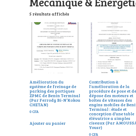
Mécanique & Energét
5 résultats affichés
Amélioration du
Contribution à
système de freinage de
l’amélioration de la
parking des portiques
procédure de pose et d
ZPMC de Benin Terminal
dépose des moteurs et
(Par Ferrody Bi-N’Kokou
boîtes de vitesses des
CHETAN)
engins mobiles de Ben
Terminal : étude et
0
CFA
conception d’une table
élévatrice a simples
ciseaux (Par AMOUSS
Ajouter au panier
Yousr)
0
CFA