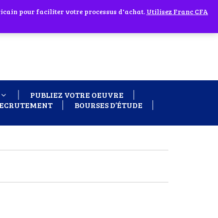
cain pour faciliter votre processus d'achat.
 60 26
Ignorer
Utilisez Franc CFA
PUBLIEZ VOTRE OEUVRE
ECRUTEMENT
BOURSES D’ÉTUDE