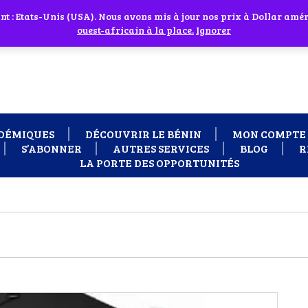
 cliquant sur l'icône en face
 : Etats-Unis (USA). Nous avons mis à jour nos prix à Dollar améri
 besoin d'assistance Contactez-nous par WhatsApp au +229 01 95 33
ouest-africain à la place.
Ignorer
DÉMIQUES
DÉCOUVRIR LE BÉNIN
MON COMPTE
S’ABONNER
AUTRES SERVICES
BLOG
R
LA PORTE DES OPPORTUNITÉS