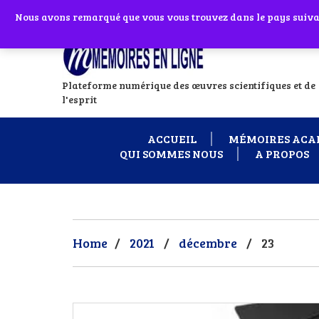
Abonnes toi à notre chaîne WhatsApp en
Nous avons remarqué que vous vous trouvez dans le pays suivant
Si vous avez
Plateforme numérique des œuvres scientifiques et de
l'esprit
ACCUEIL
MÉMOIRES ACA
QUI SOMMES NOUS
A PROPOS
Home
/
2021
/
décembre
/
23