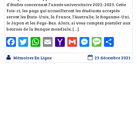
d’études concernant l’année universitaire 2022-2023. Cette
fois-ci, les pays qui accueilleront les étudiants acceptés
seront les États-Unis, la France, l’Australie, le Royaume-Uni,
le Japon et les Pays-Bas. Alors, si vous comptez postuler aux
bourses de la Banque mondiale, […]
Facebook
Twitter
WhatsApp
Email
Yahoo
Gmail
Messenger
Messag
Part
Mail
Mémoires En Ligne
23 décembre 2021