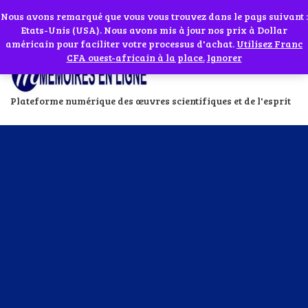
Abonnes toi à notre chaîne WhatsApp en cliquant sur l'icône en face
Si vous avez besoin d'assistance Contactez-nous par WhatsApp au
Nous avons remarqué que vous vous trouvez dans le pays suivant :
Etats-Unis (USA). Nous avons mis à jour nos prix à Dollar
+229 01 95 33 60 26
Ignorer
américain pour faciliter votre processus d'achat.
Utilisez Franc
CFA ouest-africain à la place.
Ignorer
Plateforme numérique des œuvres scientifiques et de l'esprit