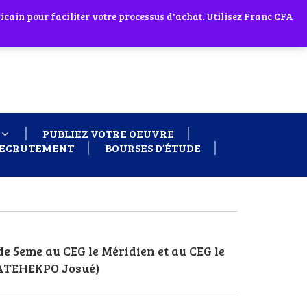
cain pour faciliter votre processus d'achat.
 60 26
Ignorer
Utilisez Franc CFA
PUBLIEZ VOTRE OEUVRE
ECRUTEMENT
BOURSES D’ÉTUDE
de 5eme au CEG le Méridien et au CEG le
& ATEHEKPO Josué)