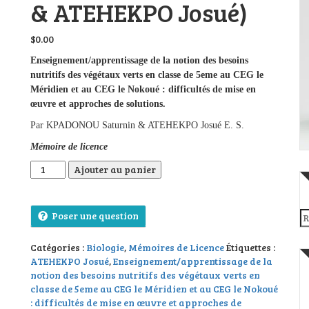
& ATEHEKPO Josué)
$
0.00
Enseignement/apprentissage de la notion des besoins
nutritifs des végétaux verts en classe de 5eme au CEG le
Méridien et au CEG le Nokoué : difficultés de mise en
œuvre et approches de solutions.
Par KPADONOU Saturnin & ATEHEKPO Josué E. S.
Mémoire de licence
quantité de Enseignement/apprentissage de la notion des be
Ajouter au panier
Re
Poser une question
Catégories :
Biologie
,
Mémoires de Licence
Étiquettes :
ATEHEKPO Josué
,
Enseignement/apprentissage de la
notion des besoins nutritifs des végétaux verts en
classe de 5eme au CEG le Méridien et au CEG le Nokoué
: difficultés de mise en œuvre et approches de