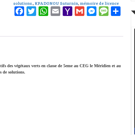
solutions.
,
KPADONOU Saturnin
,
mémoire de licence
Facebook
Twitter
WhatsApp
Email
Yahoo
Gmail
Messeng
Messa
Pa
Mail
tifs des végétaux verts en classe de 5eme au CEG le Méridien et au
 de solutions.