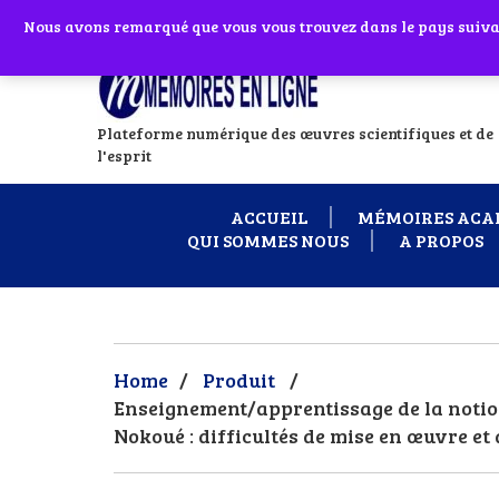
Abonnes toi à notre chaîne WhatsApp en
Nous avons remarqué que vous vous trouvez dans le pays suivant
Si vous avez
Plateforme numérique des œuvres scientifiques et de
l'esprit
ACCUEIL
MÉMOIRES ACA
QUI SOMMES NOUS
A PROPOS
Home
/
Produit
/
Enseignement/apprentissage de la notion 
Nokoué : difficultés de mise en œuvre 