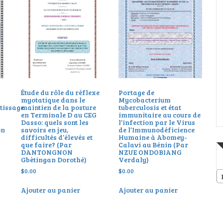
Étude du rôle du réflexe
Portage de
myotatique dans le
Mycobacterium
tissage
maintien de la posture
tuberculosis et état
en Terminale D au CEG
immunitaire au cours de
Dasso: quels sont les
l’infection par le Virus
on
savoirs en jeu,
de l’Immunodéficience
difficultés d’élevés et
Humaine à Abomey-
que faire? (Par
Calavi au Bénin (Par
&
DANTONGNON
NZUE ONDOBIANG
Gbètingan Dorothé)
Verdaly)
$
0.00
$
0.00
Ajouter au panier
Ajouter au panier