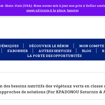
 cliquant sur l'icône en face
 : Etats-Unis (USA). Nous avons mis à jour nos prix à Dollar améri
 besoin d'assistance Contactez-nous par WhatsApp au +229 01 95 33
ouest-africain à la place.
Ignorer
DÉMIQUES
DÉCOUVRIR LE BÉNIN
MON COMPTE
S’ABONNER
AUTRES SERVICES
BLOG
R
LA PORTE DES OPPORTUNITÉS
des besoins nutritifs des végétaux verts en classe 
et approches de solutions (Par KPADONOU Saturnin 