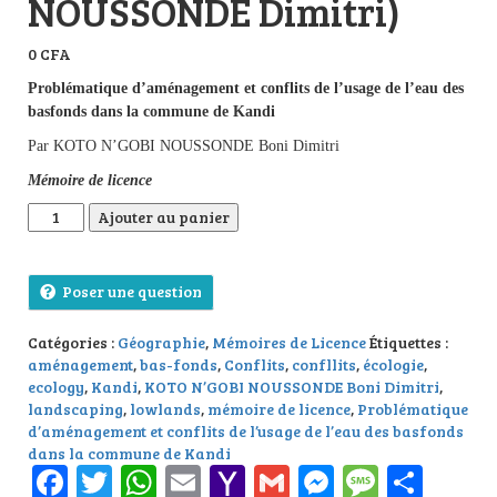
NOUSSONDE Dimitri)
0
CFA
Problématique d’aménagement et conflits de l’usage de l’eau des
basfonds dans la commune de Kandi
Par KOTO N’GOBI NOUSSONDE Boni Dimitri
Mémoire de licence
quantité de Problématique d’aménagement et conflits de l’us
Ajouter au panier
Poser une question
Catégories :
Géographie
,
Mémoires de Licence
Étiquettes :
aménagement
,
bas-fonds
,
Conflits
,
confllits
,
écologie
,
ecology
,
Kandi
,
KOTO N’GOBI NOUSSONDE Boni Dimitri
,
landscaping
,
lowlands
,
mémoire de licence
,
Problématique
d’aménagement et conflits de l’usage de l’eau des basfonds
dans la commune de Kandi
Facebook
Twitter
WhatsApp
Email
Yahoo
Gmail
Messenge
Messag
Part