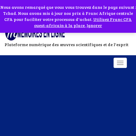
Abonnes toi à notre chaîne WhatsApp en cliquant sur l'icône en face
Si vous avez besoin d'assistance Contactez-nous par WhatsApp au
Nous avons remarqué que vous vous trouvez dans le pays suivant :
Tchad. Nous avons mis à jour nos prix à Franc Afrique centrale
+229 01 95 33 60 26
Ignorer
CFA pour faciliter votre processus d'achat.
Utilisez Franc CFA
ouest-africain à la place.
Ignorer
Plateforme numérique des œuvres scientifiques et de l'esprit