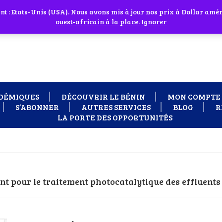
 cliquant sur l'icône en face
 : Etats-Unis (USA). Nous avons mis à jour nos prix à Dollar améri
 besoin d'assistance Contactez-nous par WhatsApp au +229 01 95 33
ouest-africain à la place.
Ignorer
DÉMIQUES
DÉCOUVRIR LE BÉNIN
MON COMPTE
S’ABONNER
AUTRES SERVICES
BLOG
R
LA PORTE DES OPPORTUNITÉS
nt pour le traitement photocatalytique des effluent