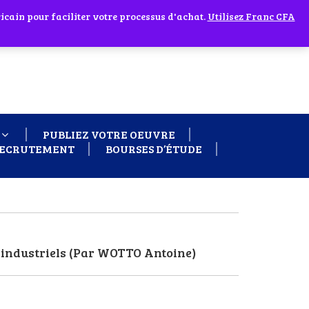
cain pour faciliter votre processus d'achat.
 60 26
Ignorer
Utilisez Franc CFA
PUBLIEZ VOTRE OEUVRE
ECRUTEMENT
BOURSES D’ÉTUDE
s industriels (Par WOTTO Antoine)