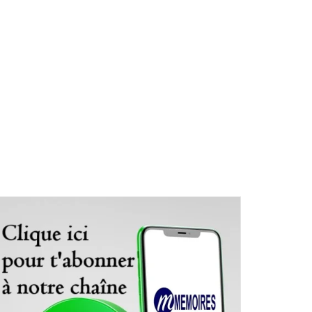
le traitement photocatalytique des effluents industriels (Par WOTT