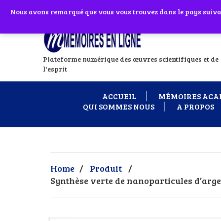
Abonnes toi à notre chaîne WhatsApp en
Nous avons remarqué que vous vous trouvez dans le pays suivant
Si vous avez
Plateforme numérique des œuvres scientifiques et de
l'esprit
ACCUEIL
MÉMOIRES ACA
QUI SOMMES NOUS
A PROPOS
Home
/
Produit
/
Synthèse verte de nanoparticules d’arge