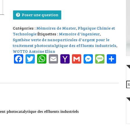
Poser une question
Catégories :
Mémoires de Master
,
Physique Chimie et
Technologie
Étiquettes :
Memoire d'ingenieur
,
Synthèse verte de nanoparticules d'argent pour le
traitement photocatalytique des effluents industriels
,
WOTTO Antoine Elian
Facebook
Twitter
WhatsApp
Email
Yahoo
Gmail
Messeng
Messa
Pa
Mail
Re
nt photocatalytique des effluents industriels