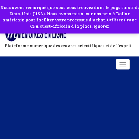
Abonnes toi à notre chaîne WhatsApp en cliquant sur l'icône en face
Si vous avez besoin d'assistance Contactez-nous par WhatsApp au
Nous avons remarqué que vous vous trouvez dans le pays suivant :
Etats-Unis (USA). Nous avons mis à jour nos prix à Dollar
+229 01 95 33 60 26
Ignorer
américain pour faciliter votre processus d'achat.
Utilisez Franc
CFA ouest-africain à la place.
Ignorer
Plateforme numérique des œuvres scientifiques et de l'esprit