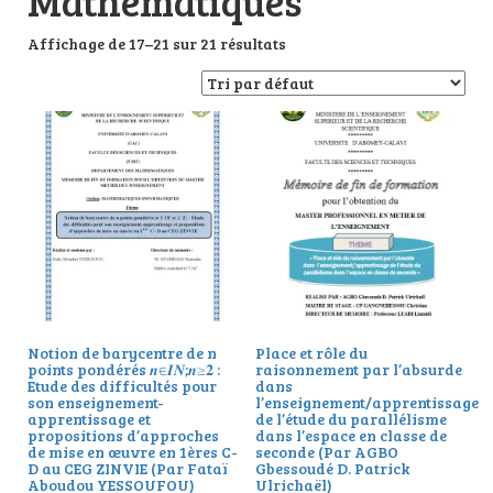
Mathématiques
Affichage de 17–21 sur 21 résultats
Notion de barycentre de n
Place et rôle du
points pondérés 𝒏∈𝑰𝑵;𝒏≥𝟐 :
raisonnement par l’absurde
Etude des difficultés pour
dans
son enseignement-
l’enseignement/apprentissage
apprentissage et
de l’étude du parallélisme
propositions d’approches
dans l’espace en classe de
de mise en œuvre en 1ères C-
seconde (Par AGBO
D au CEG ZINVIE (Par Fataï
Gbessoudé D. Patrick
Aboudou YESSOUFOU)
Ulrichaël)