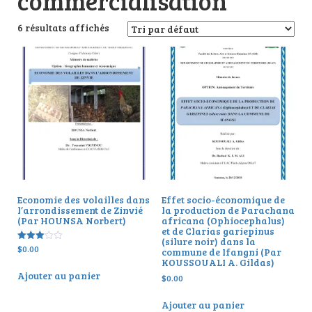
commercialisation
6 résultats affichés
Economie des volailles dans
Effet socio-économique de
l’arrondissement de Zinvié
la production de Parachana
(Par HOUNSA Norbert)
africana (Ophiocephalus)
et de Clarias gariepinus
(silure noir) dans la
$
0.00
Note
commune de Ifangni (Par
3.00
KOUSSOUALI A. Gildas)
sur 5
Ajouter au panier
$
0.00
Ajouter au panier