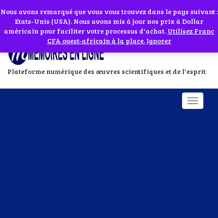
Abonnes toi à notre chaîne WhatsApp en cliquant sur l'icône en face
Si vous avez besoin d'assistance Contactez-nous par WhatsApp au
Nous avons remarqué que vous vous trouvez dans le pays suivant :
Etats-Unis (USA). Nous avons mis à jour nos prix à Dollar
+229 01 95 33 60 26
Ignorer
américain pour faciliter votre processus d'achat.
Utilisez Franc
CFA ouest-africain à la place.
Ignorer
Plateforme numérique des œuvres scientifiques et de l'esprit