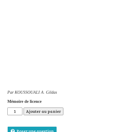
Par KOUSSOUALI A. Gildas
Mémoire de licence
quantité de Effet socio-économique de la production de Parac
Ajouter au panier
Poser une question