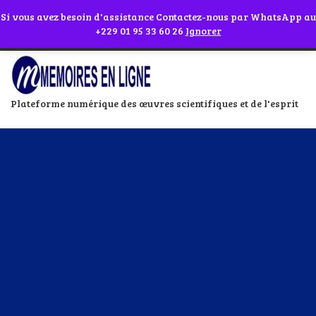
Abonnes toi à notre chaîne WhatsApp en cliquant sur l'icône en face
Si vous avez besoin d'assistance Contactez-nous par WhatsApp au
+229 01 95 33 60 26
Ignorer
Plateforme numérique des œuvres scientifiques et de l'esprit