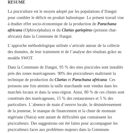
RÉSUMÉ
La pisciculture est le moyen adopté par les populations d’Ifangni
pour combler le déficit en produit halieutique. Le présent travail vise
à étudier effet socio-économique de la production de
Parachana
africana
(Ophiocéphalus) et du
Clarias gariepirus
(poisson chat-
africain) dans la Commune de Ifangni.
L’approche méthodologique utilisée s’articule autour de la collecte
des données, de leur traitement et de l’analyse des résultats grâce au
modèle SWOT.
Dans la Commune de Ifangni, 95 % des sites piscicoles sont installés
près des zones marécageuses. 90% des pisciculteurs maîtrisent la
technique de production du
Clarias
et
Parachana africana
. Ces
poissons une fois atteints la taille marchande sont vendus dans les
marchés locaux et dans la sous-région. Ainsi, 80 % de ces clients sont
constitués des marécageuses, 15 % des restaurateurs et 5 % des
particuliers. L’absence de main d’oeuvre locale, le désintéressement
de la jeunesse, le manque de financement et la chute de monnaie
nigériane (Naira) sont autant de difficultés que connaissent les
pisciculteurs. Des suggestions ont été faites pour accompagner les
pisciculteurs faces aux problèmes majeurs dans la Commune.