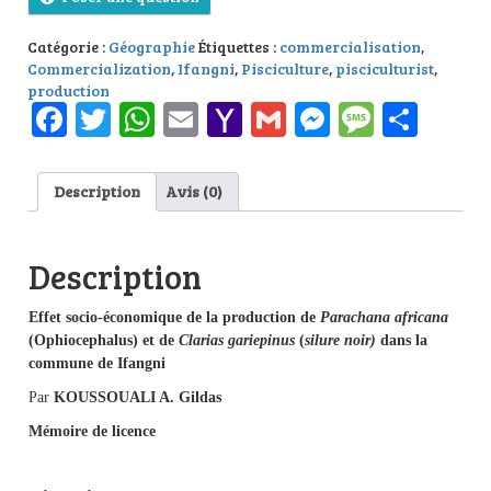
Catégorie :
Géographie
Étiquettes :
commercialisation
,
Commercialization
,
Ifangni
,
Pisciculture
,
pisciculturist
,
production
Facebook
Twitter
WhatsApp
Email
Yahoo
Gmail
Messenge
Messag
Part
Mail
Description
Avis (0)
Description
Effet socio-économique de la production de
Parachana africana
(Ophiocephalus) et de
Clarias gariepinus
(
silure noir)
dans la
commune de Ifangni
Par
KOUSSOUALI A. Gildas
Mémoire de licence